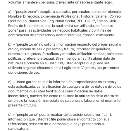
voluntariamente en persona. O mediante un representante legal.
a).- “people zone” recopilará sus datos personales, como por ejemplo,
Nombre, Dirección, Experiencia Profesional, Historial Salarial, Correo
Electrónico, Número de Seguridad Social, RFC, CURP, Estado Civil,
Fecha de Nacimiento, etc., la cual podrá ser utilizada por “people
zone”, para las actividades de negocio habituales y con fines de
contratación de empleados y administrativos, consecuentemente.
b). – “people zone” no solicita información respecto del origen racial o
étnico, estado de salud presente y futuro, información genética,
creencias religiosas, filosóficas y morales, afiliación sindical, opiniones
políticas, preferencia sexual. Sin embargo, si facilita algún dato de
naturaleza privada en su solicitud, usted acepta que puede ser
utilizado según lo dispuesto en la Legislación Vigente y las presentes
condiciones de uso.
c). – Usted garantiza que la información proporcionada es exacta y
está actualizada. La falsificación de cualquiera de los datos o de otros
documentos que usted facilite, o la comunicación de datos
incompletos, pueden dar como resultado la anulación de la oferta de
empleo o la rescisión inmediata de su contrato laboral en el momento
presente o futuro.
d). – “people zone” podrá recabar datos adicionales o verificar la
información que usted facilite poniéndose en contacto con sus
referencias, respecto de la persona que haya presentado su
candidatura.