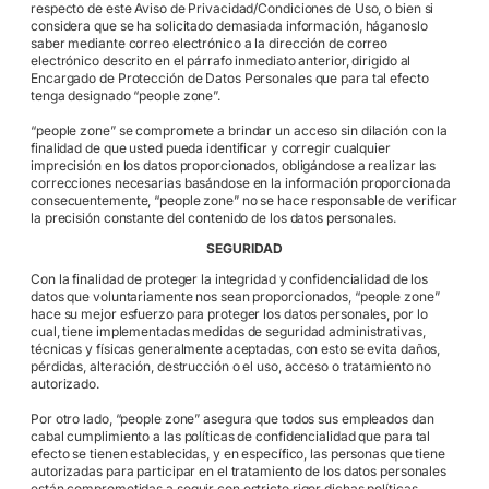
respecto de este Aviso de Privacidad/Condiciones de Uso, o bien si
considera que se ha solicitado demasiada información, háganoslo
saber mediante correo electrónico a la dirección de correo
electrónico descrito en el párrafo inmediato anterior, dirigido al
Encargado de Protección de Datos Personales que para tal efecto
tenga designado “people zone”.
“people zone” se compromete a brindar un acceso sin dilación con la
finalidad de que usted pueda identificar y corregir cualquier
imprecisión en los datos proporcionados, obligándose a realizar las
correcciones necesarias basándose en la información proporcionada
consecuentemente, “people zone” no se hace responsable de verificar
la precisión constante del contenido de los datos personales.
SEGURIDAD
Con la finalidad de proteger la integridad y confidencialidad de los
datos que voluntariamente nos sean proporcionados, “people zone”
hace su mejor esfuerzo para proteger los datos personales, por lo
cual, tiene implementadas medidas de seguridad administrativas,
técnicas y físicas generalmente aceptadas, con esto se evita daños,
pérdidas, alteración, destrucción o el uso, acceso o tratamiento no
autorizado.
Por otro lado, “people zone” asegura que todos sus empleados dan
cabal cumplimiento a las políticas de confidencialidad que para tal
efecto se tienen establecidas, y en específico, las personas que tiene
autorizadas para participar en el tratamiento de los datos personales
están comprometidas a seguir con estricto rigor dichas políticas.