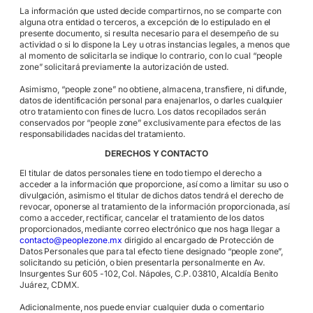
La información que usted decide compartirnos, no se comparte con
alguna otra entidad o terceros, a excepción de lo estipulado en el
presente documento, si resulta necesario para el desempeño de su
actividad o si lo dispone la Ley u otras instancias legales, a menos que
al momento de solicitarla se indique lo contrario, con lo cual “people
zone” solicitará previamente la autorización de usted.
Asimismo, “people zone” no obtiene, almacena, transfiere, ni difunde,
datos de identificación personal para enajenarlos, o darles cualquier
otro tratamiento con fines de lucro. Los datos recopilados serán
conservados por “people zone” exclusivamente para efectos de las
responsabilidades nacidas del tratamiento.
DERECHOS Y CONTACTO
El titular de datos personales tiene en todo tiempo el derecho a
acceder a la información que proporcione, así como a limitar su uso o
divulgación, asimismo el titular de dichos datos tendrá el derecho de
revocar, oponerse al tratamiento de la información proporcionada, así
como a acceder, rectificar, cancelar el tratamiento de los datos
proporcionados, mediante correo electrónico que nos haga llegar a
contacto@peoplezone.mx
dirigido al encargado de Protección de
Datos Personales que para tal efecto tiene designado “people zone”,
solicitando su petición, o bien presentarla personalmente en Av.
Insurgentes Sur 605 -102, Col. Nápoles, C.P. 03810, Alcaldía Benito
Juárez, CDMX.
Adicionalmente, nos puede enviar cualquier duda o comentario